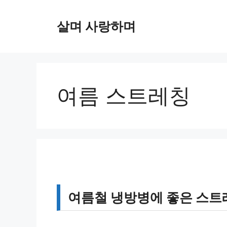
컨
텐
살며 사랑하며
츠
로
건
너
뛰
여름 스트레칭
기
여름철 냉방병에 좋은 스트