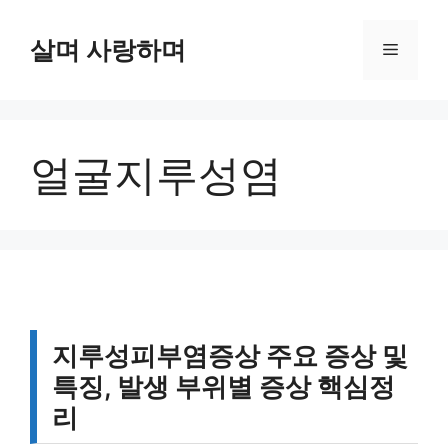
컨
텐
살며 사랑하며
메
츠
로
뉴
건
너
얼굴지루성염
뛰
기
지루성피부염증상 주요 증상 및
특징, 발생 부위별 증상 핵심정
리