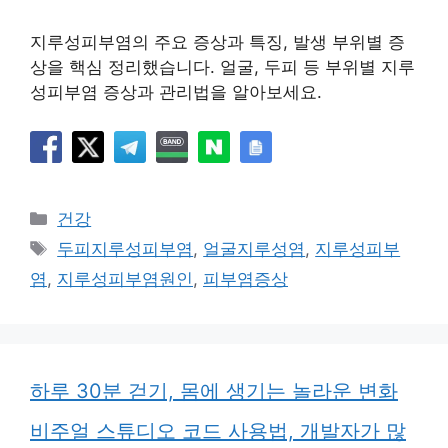
지루성피부염의 주요 증상과 특징, 발생 부위별 증
상을 핵심 정리했습니다. 얼굴, 두피 등 부위별 지루
성피부염 증상과 관리법을 알아보세요.
카
건강
테
태
두피지루성피부염
,
얼굴지루성염
,
지루성피부
고
그
염
,
지루성피부염원인
,
피부염증상
리
하루 30분 걷기, 몸에 생기는 놀라운 변화
비주얼 스튜디오 코드 사용법, 개발자가 많