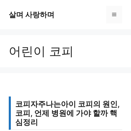
컨
텐
살며 사랑하며
메
츠
로
뉴
건
너
어린이 코피
뛰
기
코피자주나는아이 코피의 원인,
코피, 언제 병원에 가야 할까 핵
심정리