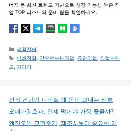
너지 등 최신 트렌드 기반으로 성장 가능성 높은 직
업 TOP 리스트와 준비 팁을 확인하세요.
카
생활꿀팁
테
태
미래직업
,
앞으로뜨는직업
,
유망직업
,
직업트렌
고
그
드
,
커리어
리
신장 건강이 나빠질 때 몸이 보내는 신호
오메가3 효과, 언제 먹어야 가장 좋을까?
엔진오일 교환주기, 제조사보다 중요한 기