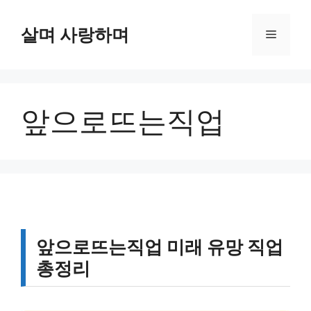
컨
텐
살며 사랑하며
메
츠
로
뉴
건
너
앞으로뜨는직업
뛰
기
앞으로뜨는직업 미래 유망 직업
총정리