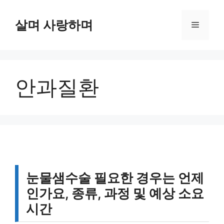
컨
텐
살며 사랑하며
메
츠
로
뉴
건
너
안과질환
뛰
기
눈물샘수술 필요한 경우는 언제
인가요, 종류, 과정 및 예상 소요
시간