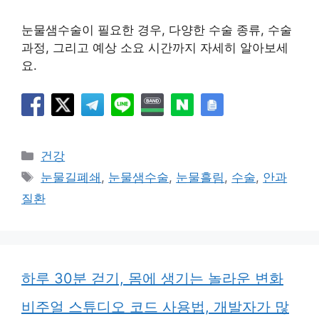
눈물샘수술이 필요한 경우, 다양한 수술 종류, 수술
과정, 그리고 예상 소요 시간까지 자세히 알아보세
요.
카
건강
테
태
눈물길폐쇄
,
눈물샘수술
,
눈물흘림
,
수술
,
안과
고
그
질환
리
하루 30분 걷기, 몸에 생기는 놀라운 변화
비주얼 스튜디오 코드 사용법, 개발자가 많