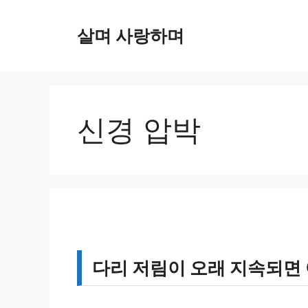
컨
텐
살며 사랑하며
츠
로
건
너
뛰
신경 압박
기
다리 저림이 오래 지속되면 