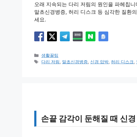
오래 지속되는 다리 저림의 원인을 파헤칩니다.
말초신경병증, 허리 디스크 등 심각한 질환의
세요.
카
생활꿀팁
테
태
다리 저림
,
말초신경병증
,
신경 압박
,
허리 디스크
,
고
그
리
손끝 감각이 둔해질 때 신경