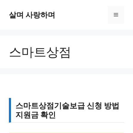
컨
텐
살며 사랑하며
메
츠
로
뉴
건
너
스마트상점
뛰
기
스마트상점기술보급 신청 방법
지원금 확인