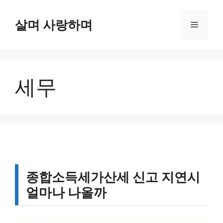
컨
텐
살며 사랑하며
메
츠
로
뉴
건
너
세무
뛰
기
종합소득세가산세 신고 지연시
얼마나 나올까