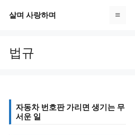
컨
텐
살며 사랑하며
메
츠
로
뉴
건
너
법규
뛰
기
자동차 번호판 가리면 생기는 무
서운 일