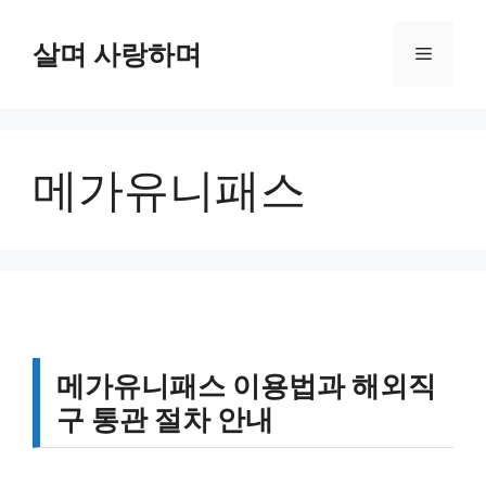
컨
텐
살며 사랑하며
메
츠
로
뉴
건
너
메가유니패스
뛰
기
메가유니패스 이용법과 해외직
구 통관 절차 안내