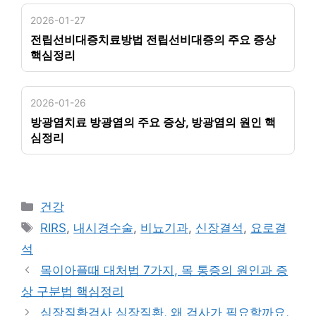
2026-01-27
전립선비대증치료방법 전립선비대증의 주요 증상
핵심정리
2026-01-26
방광염치료 방광염의 주요 증상, 방광염의 원인 핵
심정리
카
건강
테
태
RIRS
,
내시경수술
,
비뇨기과
,
신장결석
,
요로결
고
그
석
리
목이아플때 대처법 7가지, 목 통증의 원인과 증
상 구분법 핵심정리
심장질환검사 심장질환, 왜 검사가 필요할까요,