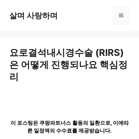
컨
텐
살며 사랑하며
메
츠
로
뉴
건
너
뛰
요로결석내시경수술 (RIRS)
기
은 어떻게 진행되나요 핵심정
리
이 포스팅은 쿠팡파트너스 활동의 일환으로, 이에따
른 일정액의 수수료를 제공받습니다.