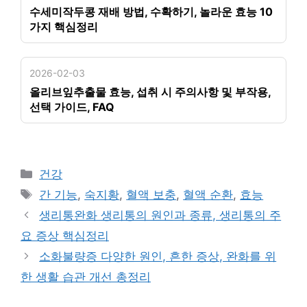
수세미작두콩 재배 방법, 수확하기, 놀라운 효능 10
가지 핵심정리
2026-02-03
올리브잎추출물 효능, 섭취 시 주의사항 및 부작용,
선택 가이드, FAQ
카
건강
테
태
간 기능
,
숙지황
,
혈액 보충
,
혈액 순환
,
효능
고
그
생리통완화 생리통의 원인과 종류, 생리통의 주
리
요 증상 핵심정리
소화불량증 다양한 원인, 흔한 증상, 완화를 위
한 생활 습관 개선 총정리