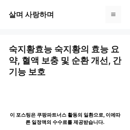
컨
텐
살며 사랑하며
메
츠
로
뉴
건
너
뛰
숙지황효능 숙지황의 효능 요
기
약, 혈액 보충 및 순환 개선, 간
기능 보호
이 포스팅은 쿠팡파트너스 활동의 일환으로, 이에따
른 일정액의 수수료를 제공받습니다.