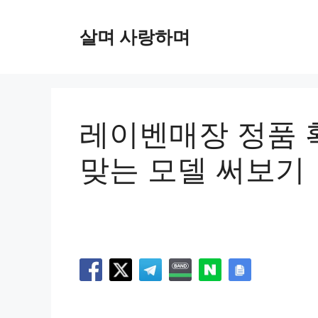
컨
텐
살며 사랑하며
츠
로
건
너
뛰
레이벤매장 정품 
기
맞는 모델 써보기