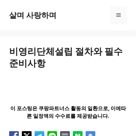
컨
텐
살며 사랑하며
메
츠
로
뉴
건
너
뛰
비영리단체설립 절차와 필수
기
준비사항
이 포스팅은 쿠팡파트너스 활동의 일환으로, 이에따
른 일정액의 수수료를 제공받습니다.