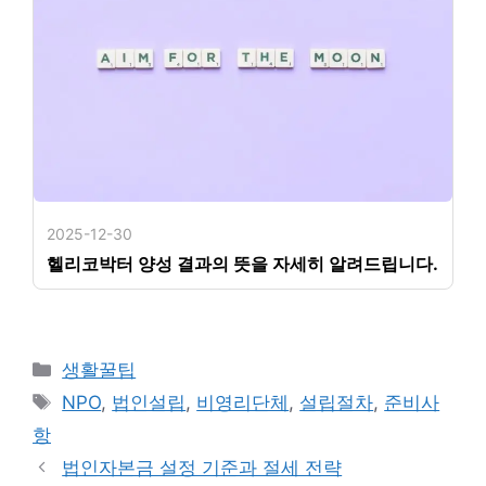
2025-12-30
헬리코박터 양성 결과의 뜻을 자세히 알려드립니다.
카
생활꿀팁
테
태
NPO
,
법인설립
,
비영리단체
,
설립절차
,
준비사
고
그
항
리
법인자본금 설정 기준과 절세 전략