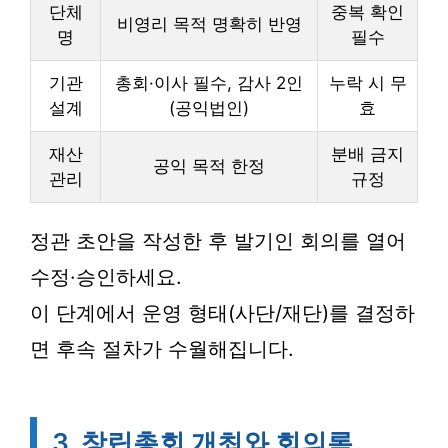
단체
중복 확인
비영리 목적 명확히 반영
명
필수
기관
총회·이사 필수, 감사 2인
누락 시 무
설계
(공익법인)
효
재산
분배 금지
공익 목적 한정
관리
규정
정관 초안을 작성한 후 발기인 회의를 열어
수정·승인하세요.
이 단계에서 운영 형태(사단/재단)를 결정하
면 후속 절차가 수월해집니다.
3. 창립총회 개최와 회의록