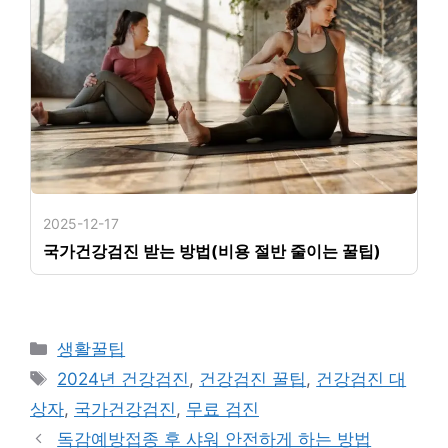
2025-12-17
국가건강검진 받는 방법(비용 절반 줄이는 꿀팁)
카
생활꿀팁
테
태
2024년 건강검진
,
건강검진 꿀팁
,
건강검진 대
고
그
상자
,
국가건강검진
,
무료 검진
리
독감예방접종 후 샤워 안전하게 하는 방법