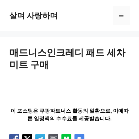
컨
텐
살며 사랑하며
메
츠
로
뉴
건
너
뛰
매드니스인크레디 패드 세차
기
미트 구매
이 포스팅은 쿠팡파트너스 활동의 일환으로, 이에따
른 일정액의 수수료를 제공받습니다.