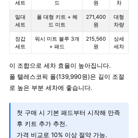
세트
드
원
차
밀대
폴 대형 키트 + 헤
271,400
대형
세트
드 미트
원
차량
장갑
워시 미트 블루 3개
215,560
상세
세트
+ 패드
원
세차
이 조합으로 세차 효율이 높아집니다.
폴 텔레스코픽 폴(139,990원)은 길이 조절
로 높은 부분 세차에 좋습니다.
첫 구매 시 기본 패드부터 시작해 만족
후 키트 추가 추천.
가격 비교로 10% 이상 절약 가능.