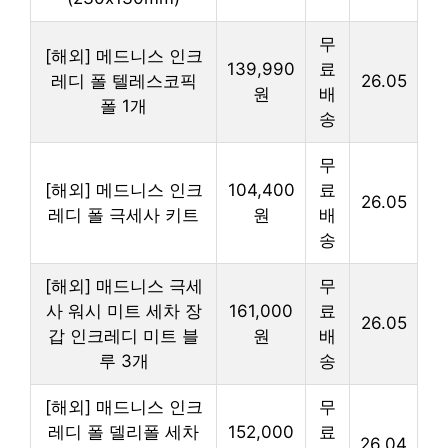
무
[해외] 메드니스 인크
139,990
료
레디 폴 텔레스코픽
26.05
원
배
폴 1개
송
무
[해외] 메드니스 인크
104,400
료
26.05
레디 폴 극세사 키트
원
배
송
[해외] 매드니스 극세
무
사 워시 미트 세차 장
161,000
료
26.05
갑 인크레디 미트 블
원
배
루 3개
송
[해외] 매드니스 인크
무
레디 폴 델리폴 세차
152,000
료
26.04