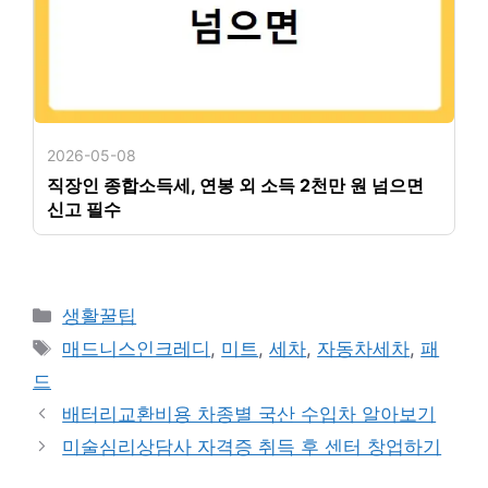
2026-05-08
직장인 종합소득세, 연봉 외 소득 2천만 원 넘으면
신고 필수
카
생활꿀팁
테
태
매드니스인크레디
,
미트
,
세차
,
자동차세차
,
패
고
그
드
리
배터리교환비용 차종별 국산 수입차 알아보기
미술심리상담사 자격증 취득 후 센터 창업하기