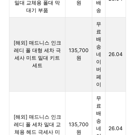
밀대 교체용 폴대 막
원
배
대기 부품
송
무
료
배
[해외] 매드니스 인크
송
레디 폴 대형 세차 극
135,700
네
26.04
세사 미트 밀대 키트
원
이
세트
버
페
이
무
료
배
[해외] 매드니스 인크
송
레디 폴 세차 밀대 교
135,700
네
26.04
체용 헤드 극세사 미
원