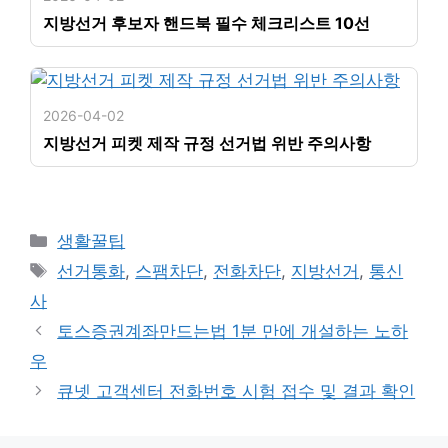
지방선거 후보자 핸드북 필수 체크리스트 10선
2026-04-02
지방선거 피켓 제작 규정 선거법 위반 주의사항
카
생활꿀팁
테
태
선거통화
,
스팸차단
,
전화차단
,
지방선거
,
통신
고
그
사
리
토스증권계좌만드는법 1분 만에 개설하는 노하
우
큐넷 고객센터 전화번호 시험 접수 및 결과 확인