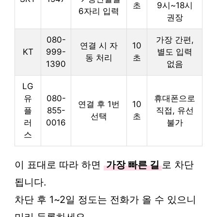
초
9시~18시
6자리 입력
권장
080-
가장 간편,
연결 시 자
10
KT
999-
별도 입력
동 처리
초
1390
없음
LG
유
080-
휴대폰으로
연결 후 1번
10
플
855-
직접, 유선
선택
초
러
0016
불가
스
이 표대로 따라 하면
가장 빠른 길
로 차단
됩니다.
차단 후 1~2일 정도는 전화가 올 수 있으니