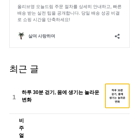
최근 글
하루 30분 걷기, 몸에 생기는 놀라운
1
변화
비
주
얼