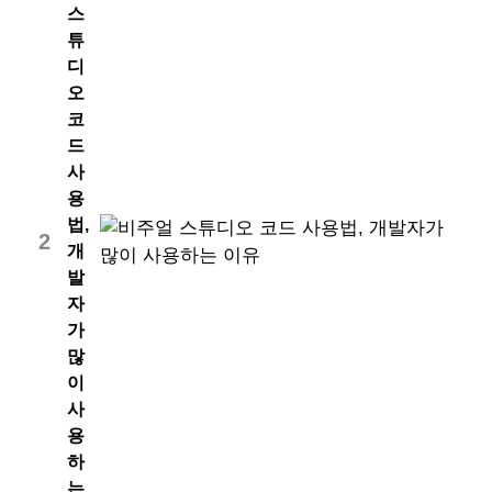
스
튜
디
오
코
드
사
용
법,
2
개
발
자
가
많
이
사
용
하
는