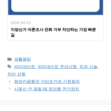
2026-04-03
지방선거 여론조사 전화 거부 차단하는 가장 빠른
길
카
생활꿀팁
테
태
라미네이트
,
라미네이트 주의사항
,
치과 시술
,
고
그
치아 성형
리
희망키움통장 가입조건과 신청절차
시동이 안 걸릴 때 점검할 전기장치