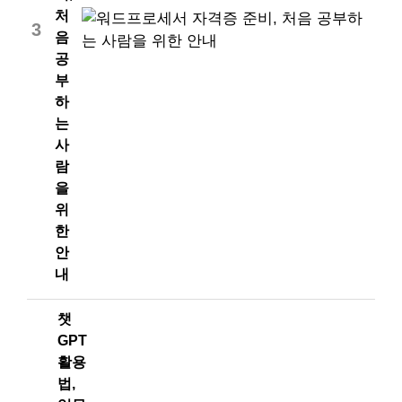
처
3
음
공
부
하
는
사
람
을
위
한
안
내
챗
GPT
활용
법,