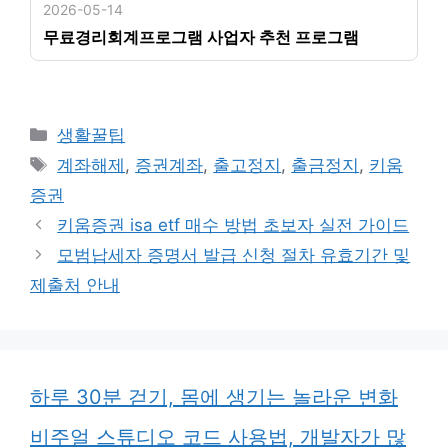
2026-05-14
무료경리회계프로그램 사업자 추천 프로그램
카
생활꿀팁
테
태
계좌해제
,
증권계좌
,
출고정지
,
출금정지
,
키움
고
그
증권
리
키움증권 isa etf 매수 방법 초보자 실전 가이드
모범납세자 증명서 발급 신청 절차 유효기간 및
제출처 안내
하루 30분 걷기, 몸에 생기는 놀라운 변화
비주얼 스튜디오 코드 사용법, 개발자가 많