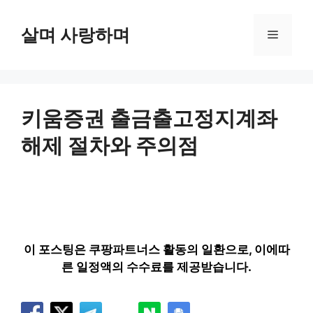
컨
텐
살며 사랑하며
메
츠
로
뉴
건
너
뛰
키움증권 출금출고정지계좌
기
해제 절차와 주의점
이 포스팅은 쿠팡파트너스 활동의 일환으로, 이에따
른 일정액의 수수료를 제공받습니다.