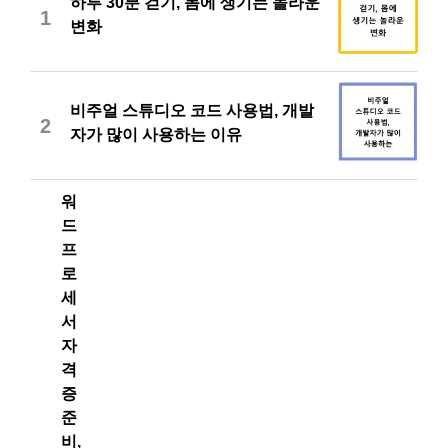
하루 30분 걷기, 몸에 생기는 놀라운
1
변화
비주얼 스튜디오 코드 사용법, 개발
2
자가 많이 사용하는 이유
워
드
프
로
세
서
자
격
증
준
비,