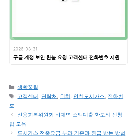
2026-03-31
구글 계정 보안 환불 요청 고객센터 전화번호 지원
카
생활꿀팁
테
태
고객센터
,
연락처
,
위치
,
인천도시가스
,
전화번
고
그
호
리
신용회복위원회 비대면 소액대출 한도와 신청
팁 모음
도시가스 전출요금 부과 기준과 환급 받는 방법