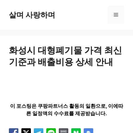
컨
텐
살며 사랑하며
메
츠
로
뉴
건
너
뛰
화성시 대형폐기물 가격 최신
기
기준과 배출비용 상세 안내
이 포스팅은 쿠팡파트너스 활동의 일환으로, 이에따
른 일정액의 수수료를 제공받습니다.