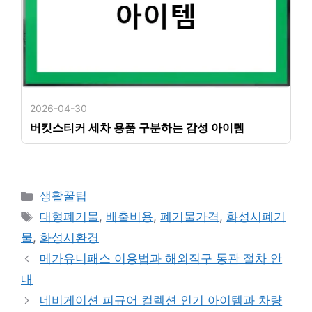
2026-04-30
버킷스티커 세차 용품 구분하는 감성 아이템
카
생활꿀팁
테
태
대형폐기물
,
배출비용
,
폐기물가격
,
화성시폐기
고
그
물
,
화성시환경
리
메가유니패스 이용법과 해외직구 통관 절차 안
내
네비게이션 피규어 컬렉션 인기 아이템과 차량