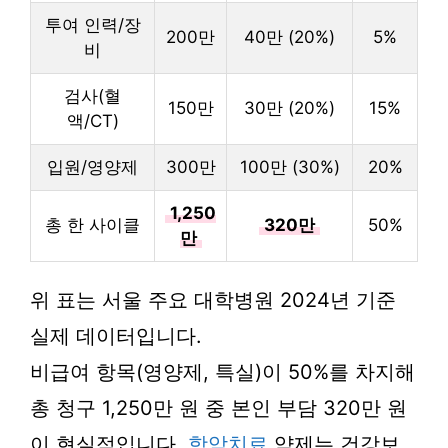
투여 인력/장
200만
40만 (20%)
5%
비
검사(혈
150만
30만 (20%)
15%
액/CT)
입원/영양제
300만
100만 (30%)
20%
1,250
총 한 사이클
320만
50%
만
위 표는 서울 주요 대학병원 2024년 기준
실제 데이터입니다.
비급여 항목(영양제, 특실)이 50%를 차지해
총 청구 1,250만 원 중 본인 부담 320만 원
이 현실적입니다.
항암치료
약제는 건강보