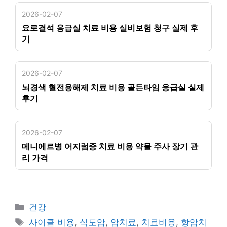
2026-02-07
요로결석 응급실 치료 비용 실비보험 청구 실제 후
기
2026-02-07
뇌경색 혈전용해제 치료 비용 골든타임 응급실 실제
후기
2026-02-07
메니에르병 어지럼증 치료 비용 약물 주사 장기 관
리 가격
카
건강
테
태
사이클 비용
,
식도암
,
암치료
,
치료비용
,
항암치