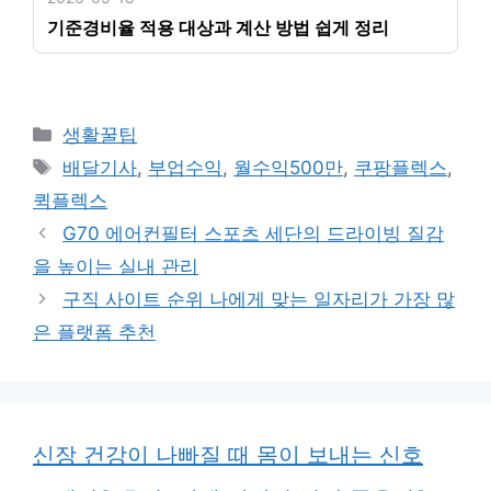
기준경비율 적용 대상과 계산 방법 쉽게 정리
카
생활꿀팁
테
태
배달기사
,
부업수익
,
월수익500만
,
쿠팡플렉스
,
고
그
퀵플렉스
리
G70 에어컨필터 스포츠 세단의 드라이빙 질감
을 높이는 실내 관리
구직 사이트 순위 나에게 맞는 일자리가 가장 많
은 플랫폼 추천
신장 건강이 나빠질 때 몸이 보내는 신호