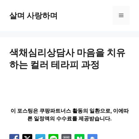
컨
텐
살며 사랑하며
메
츠
로
뉴
건
너
뛰
색채심리상담사 마음을 치유
기
하는 컬러 테라피 과정
이 포스팅은 쿠팡파트너스 활동의 일환으로, 이에따
른 일정액의 수수료를 제공받습니다.