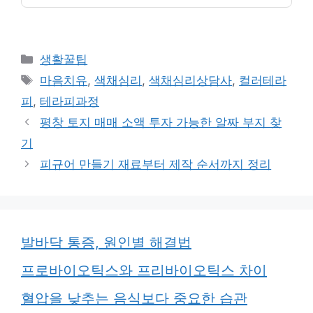
카
생활꿀팁
테
태
마음치유
,
색채심리
,
색채심리상담사
,
컬러테라
고
그
피
,
테라피과정
리
평창 토지 매매 소액 투자 가능한 알짜 부지 찾
기
피규어 만들기 재료부터 제작 순서까지 정리
발바닥 통증, 원인별 해결법
프로바이오틱스와 프리바이오틱스 차이
혈압을 낮추는 음식보다 중요한 습관