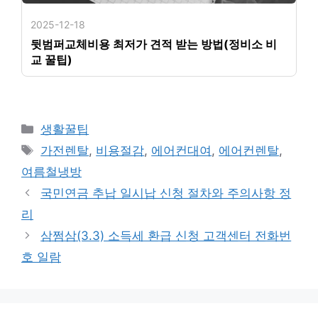
2025-12-18
뒷범퍼교체비용 최저가 견적 받는 방법(정비소 비
교 꿀팁)
카
생활꿀팁
테
태
가전렌탈
,
비용절감
,
에어컨대여
,
에어컨렌탈
,
고
그
여름철냉방
리
국민연금 추납 일시납 신청 절차와 주의사항 정
리
삼쩜삼(3.3) 소득세 환급 신청 고객센터 전화번
호 일람