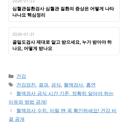
2026-01-23
심혈관질환검사 심혈관 질환의 증상은 어떻게 나타
나나요 핵심정리
2026-01-21
골밀도검사 제대로 알고 받으세요, 누가 받아야 하
나요, 어떻게 받나요
카
건강
테
태
건강검진
,
결과
,
금식
,
혈액검사
,
흡연
고
그
혈액검사 금식 시간 기준, 정확히 알아야 하는
리
이유와 방법 공개!
혈액검사 수치, 이럴 땐 꼭 확인하세요! 건강 비
결 공개