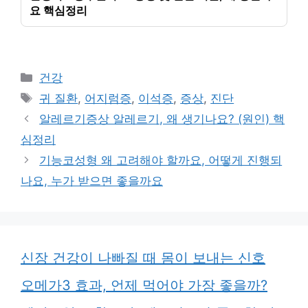
요 핵심정리
카
건강
테
태
귀 질환
,
어지럼증
,
이석증
,
증상
,
진단
고
그
알레르기증상 알레르기, 왜 생기나요? (원인) 핵
리
심정리
기능코성형 왜 고려해야 할까요, 어떻게 진행되
나요, 누가 받으면 좋을까요
신장 건강이 나빠질 때 몸이 보내는 신호
오메가3 효과, 언제 먹어야 가장 좋을까?